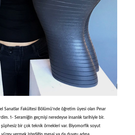
el Sanatlar Fakültesi Bölümü’nde öğretim üyesi olan Pınar
rdim. 1- Seramiğin geçmişi neredeyse insanlık tarihiyle bir.
 şüphesiz bir çok teknik örnekleri var. Biyomorfik soyut
e yüzey vermek istediğin mesaj ya da duygu adına …