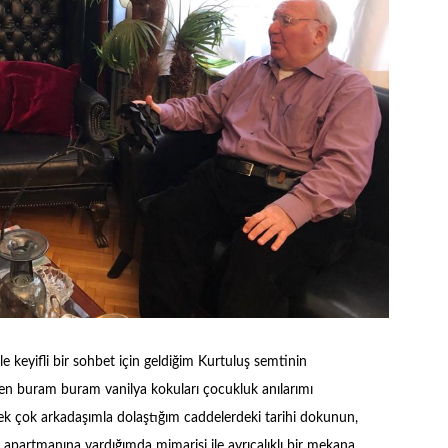
ile keyifli bir sohbet için geldiğim Kurtuluş semtinin
en buram buram vanilya kokuları çocukluk anılarımı
ek çok arkadaşımla dolaştığım caddelerdeki tarihi dokunun,
az apartmanına vardığımda mimarisi ile ayrıcalıklı bir mekana