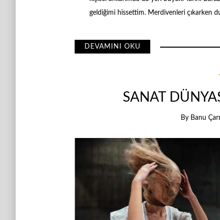
geldiğimi hissettim. Merdivenleri çıkarken d
DEVAMINI OKU
SANAT DÜNYAS
By
Banu Çarm