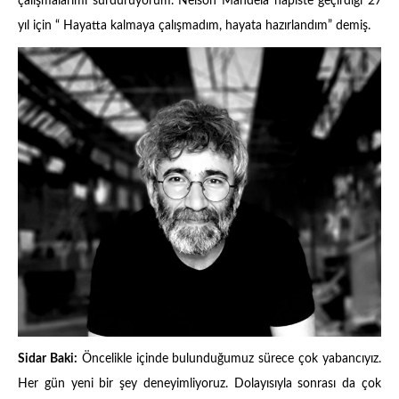
çalışmalarımı sürdürüyorum. Nelson Mandela hapiste geçirdiği 27
yıl için “ Hayatta kalmaya çalışmadım, hayata hazırlandım” demiş.
Sidar Baki:
Öncelikle içinde bulunduğumuz sürece çok yabancıyız.
Her gün yeni bir şey deneyimliyoruz. Dolayısıyla sonrası da çok