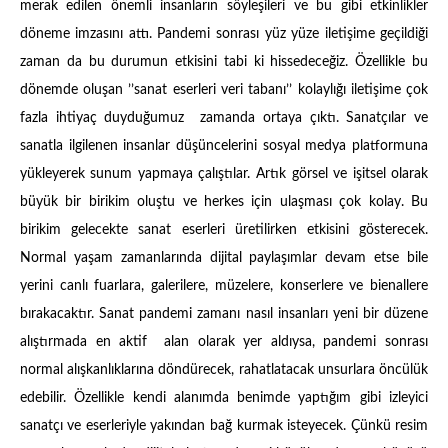
merak edilen önemli insanların söyleşileri ve bu gibi etkinlikler
döneme imzasını attı. Pandemi sonrası yüz yüze iletişime geçildiği
zaman da bu durumun etkisini tabi ki hissedeceğiz. Özellikle bu
dönemde oluşan ’’sanat eserleri veri tabanı’’ kolaylığı iletişime çok
fazla ihtiyaç duyduğumuz zamanda ortaya çıktı. Sanatçılar ve
sanatla ilgilenen insanlar düşüncelerini sosyal medya platformuna
yükleyerek sunum yapmaya çalıştılar. Artık görsel ve işitsel olarak
büyük bir birikim oluştu ve herkes için ulaşması çok kolay. Bu
birikim gelecekte sanat eserleri üretilirken etkisini gösterecek.
Normal yaşam zamanlarında dijital paylaşımlar devam etse bile
yerini canlı fuarlara, galerilere, müzelere, konserlere ve bienallere
bırakacaktır. Sanat pandemi zamanı nasıl insanları yeni bir düzene
alıştırmada en aktif alan olarak yer aldıysa, pandemi sonrası
normal alışkanlıklarına döndürecek, rahatlatacak unsurlara öncülük
edebilir. Özellikle kendi alanımda benimde yaptığım gibi izleyici
sanatçı ve eserleriyle yakından bağ kurmak isteyecek. Çünkü resim