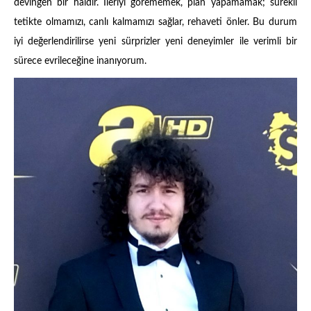
devingen bir haldir. İleriyi görememek, plan yapamamak; sürekli
tetikte olmamızı, canlı kalmamızı sağlar, rehaveti önler. Bu durum
iyi değerlendirilirse yeni sürprizler yeni deneyimler ile verimli bir
sürece evrileceğine inanıyorum.