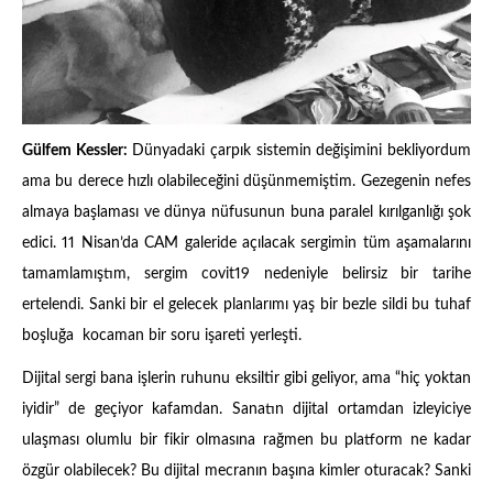
Gülfem Kessler:
Dünyadaki çarpık sistemin değişimini bekliyordum
ama bu derece hızlı olabileceğini düşünmemiştim. Gezegenin nefes
almaya başlaması ve dünya nüfusunun buna paralel kırılganlığı şok
edici. 11 Nisan’da CAM galeride açılacak sergimin tüm aşamalarını
tamamlamıştım, sergim covit19 nedeniyle belirsiz bir tarihe
ertelendi. Sanki bir el gelecek planlarımı yaş bir bezle sildi bu tuhaf
boşluğa kocaman bir soru işareti yerleşti.
Dijital sergi bana işlerin ruhunu eksiltir gibi geliyor, ama “hiç yoktan
iyidir” de geçiyor kafamdan. Sanatın dijital ortamdan izleyiciye
ulaşması olumlu bir fikir olmasına rağmen bu platform ne kadar
özgür olabilecek? Bu dijital mecranın başına kimler oturacak? Sanki