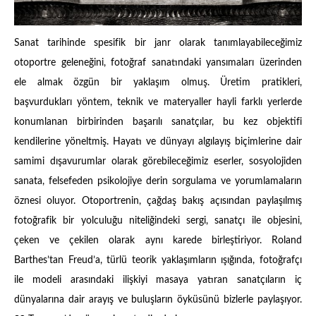
Sanat tarihinde spesifik bir janr olarak tanımlayabileceğimiz
otoportre geleneğini, fotoğraf sanatındaki yansımaları üzerinden
ele almak özgün bir yaklaşım olmuş. Üretim pratikleri,
başvurdukları yöntem, teknik ve materyaller hayli farklı yerlerde
konumlanan birbirinden başarılı sanatçılar, bu kez objektifi
kendilerine yöneltmiş. Hayatı ve dünyayı algılayış biçimlerine dair
samimi dışavurumlar olarak görebileceğimiz eserler, sosyolojiden
sanata, felsefeden psikolojiye derin sorgulama ve yorumlamaların
öznesi oluyor. Otoportrenin, çağdaş bakış açısından paylaşılmış
fotoğrafik bir yolculuğu niteliğindeki sergi, sanatçı ile objesini,
çeken ve çekilen olarak aynı karede birleştiriyor. Roland
Barthes’tan Freud’a, türlü teorik yaklaşımların ışığında, fotoğrafçı
ile modeli arasındaki ilişkiyi masaya yatıran sanatçıların iç
dünyalarına dair arayış ve buluşların öyküsünü bizlerle paylaşıyor.