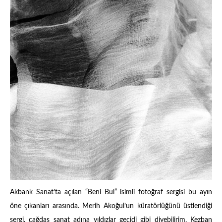
Akbank Sanat’ta açılan “Beni Bul” isimli fotoğraf sergisi bu ayın
öne çıkanları arasında. Merih Akoğul’un küratörlüğünü üstlendiği
sergi, çağdaş sanat adına yıldızlar geçidi gibi diyebilirim. Kezban