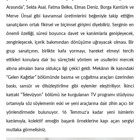
Arasında”, Selda Asal, Fatma Belkıs, Elmas Deniz, Borga Kantürk ve
Merve Ünsal gibi kavramsal üretimlerini beğeniyle takip ettiğim
sanatçıların ortak fikirsel ve biçimsel girişimi diyebiliriz. Serginin en
önemli özelliği, süresi boyunca davet ve katılımlarla genişleyecek,
zenginleşecek, içerik bakımından dönüşüme uğrayacak olması. Bir
grup sanatçının, birlikte kafa yormayı, hareket etmeyi tercih
ettikleri konulara dair bu süreçteki yöntem ve usullerini mercek
altına almaları bana oldukça ilgi çekici geldi. Mekânın ilk katındaki
“Gelen Kağıtlar” bölümünde basma ve çoğaltma araçları üzerinden
baskı, sansür ve dilsizleştirilme gibi eylemler eleştiriliyor. İkinci
kattaki “Televizyon” bölümü ise kurgulanan TV programı stüdyosu
ortamıyla söz söylemenin eski ve yeni araçlarına dair zihin açıcı bir
yönlendirmede bulunuyor. 16 Temmuz’a kadar yeni isimlerin
katılımıyla, kolektif emeğin başarılı örneklerine kapı açan sergiyi
mutlaka görmelisiniz.