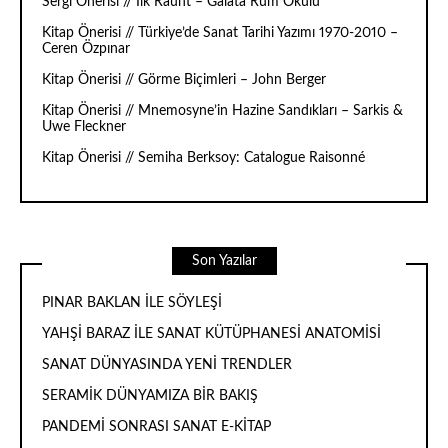
Sergi Önerisi // İlk Raunt – Galata Rum Okulu
Kitap Önerisi // Türkiye’de Sanat Tarihi Yazımı 1970-2010 –
Ceren Özpınar
Kitap Önerisi // Görme Biçimleri – John Berger
Kitap Önerisi // Mnemosyne’in Hazine Sandıkları – Sarkis &
Uwe Fleckner
Kitap Önerisi // Semiha Berksoy: Catalogue Raisonné
Son Yazılar
PINAR BAKLAN İLE SÖYLEŞİ
YAHŞİ BARAZ İLE SANAT KÜTÜPHANESİ ANATOMİSİ
SANAT DÜNYASINDA YENİ TRENDLER
SERAMİK DÜNYAMIZA BİR BAKIŞ
PANDEMİ SONRASI SANAT E-KİTAP