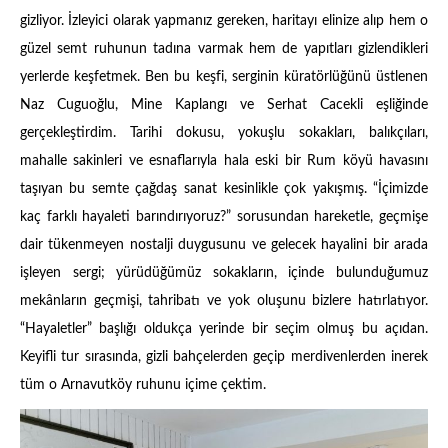
gizliyor. İzleyici olarak yapmanız gereken, haritayı elinize alıp hem o
güzel semt ruhunun tadına varmak hem de yapıtları gizlendikleri
yerlerde keşfetmek. Ben bu keşfi, serginin küratörlüğünü üstlenen
Naz Cuguoğlu, Mine Kaplangı ve Serhat Cacekli eşliğinde
gerçekleştirdim. Tarihi dokusu, yokuşlu sokakları, balıkçıları,
mahalle sakinleri ve esnaflarıyla hala eski bir Rum köyü havasını
taşıyan bu semte çağdaş sanat kesinlikle çok yakışmış. “İçimizde
kaç farklı hayaleti barındırıyoruz?” sorusundan hareketle, geçmişe
dair tükenmeyen nostalji duygusunu ve gelecek hayalini bir arada
işleyen sergi; yürüdüğümüz sokakların, içinde bulunduğumuz
mekânların geçmişi, tahribatı ve yok oluşunu bizlere hatırlatıyor.
“Hayaletler” başlığı oldukça yerinde bir seçim olmuş bu açıdan.
Keyifli tur sırasında, gizli bahçelerden geçip merdivenlerden inerek
tüm o Arnavutköy ruhunu içime çektim.